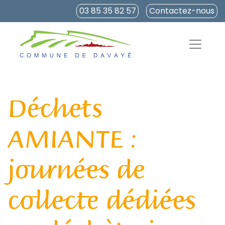
03 85 35 82 57
Contactez-nous
Déchets
AMIANTE :
journées de
collecte dédiées